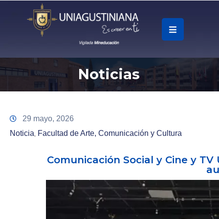
.
Soy
Noticias
Accesos
Rápidos
La
29 mayo, 2026
Universidad
Noticia
Facultad de Arte, Comunicación y Cultura
‚
Oferta
Comunicación Social y Cine y TV
Académica
au
Educación
Continua