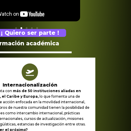
¡ Quiero ser parte !
ormación académica
Internacionalización
nta con
más de 50 instituciones aliadas en
 el Caribe y Europa,
lo que fomenta una de
de acción enfocada en la movilidad internacional,
os de nuestra comunidad tienen la posibilidad de
ades como intercambio internacional, prácticas
ternacionales, cursos de actualización, misiones
üísticas, estancias de investigación entre otras.
ser el próximo?