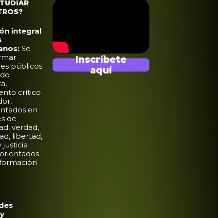
STUDIAR
TROS?
n integral
s
anos:
Se
rmar
Inscríbete
es públicos
aquí
ido
a,
nto crítico
dor,
ntados en
es de
dad, verdad,
d, libertad,
 justicia
, orientados
sformación
ades
 y