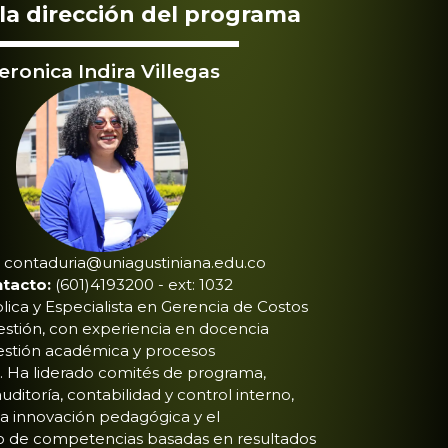
la dirección del programa
eronica Indira Villegas
contaduria@uniagustiniana.edu.co
tacto:
(601)4193200 - ext: 1032
ica y Especialista en Gerencia de Costos
estión, con experiencia en docencia
 gestión académica y procesos
s. Ha liderado comités de programa,
ditoría, contabilidad y control interno,
a innovación pedagógica y el
to de competencias basadas en resultados