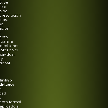
o:
Se
e el
lo de
, resolución
ctos,
ad,
ación
y
ento
 para la
decisiones
bles en el
dividual,
 y
ional.
tintivo
iniano:
n
idad
,
ento formal
 aplicado a