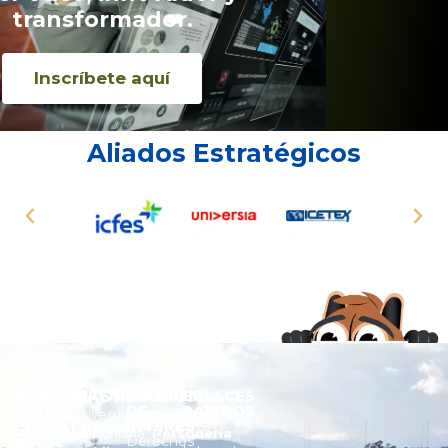
transformador.
Inscríbete aquí
Aliados Estratégicos
NUESTRAS
INFORMACIÓN
ENLACES
ENLACES
DE
RÁPIDOS
REDES
Universitaria
INTERÉS
SIGA
SOCIALES
Agustiniana.
Personería
Derechos