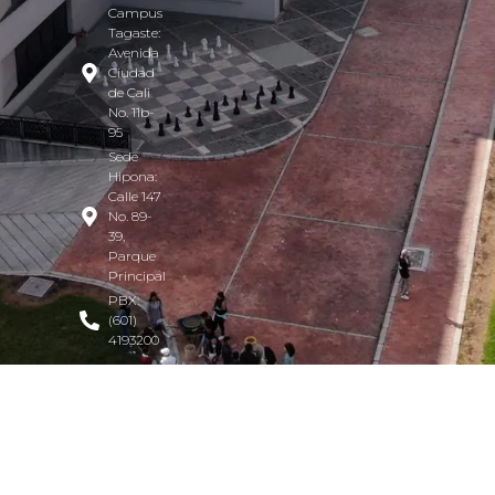
Campus
Tagaste:
Avenida
Ciudad
de Cali
No. 11b-
95
Sede
Hipona:
Calle 147
No. 89-
39,
Parque
Principal
PBX:
(601)
4193200