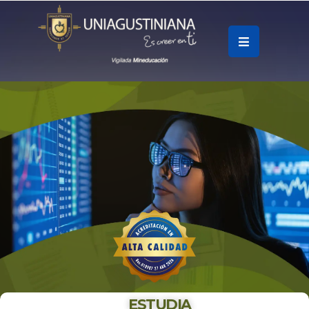
.
Soy
Accesos
Rápidos
La
Universidad
Oferta
Académica
Educación
Continua
ESTUDIA