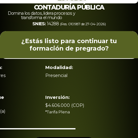
CONTADURÍA PÚBLICA
Admisiones
Domina los datos, lidera procesos y
transforma el mundo
SNIES:
14288
(Res. 010987 de 27-04-2026)
Investigaciones
¿Estás listo para continuar tu
Vida
formación de pregrado?
Universitaria
:
Modalidad:
Noticias
res
Presencial
ue
Inversión:
$4.606.000 (COP)
(a)
*Tarifa Plena