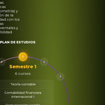
ias
cas
ometría) y
ón de la
dad con los
as
ientales y
bilidad.
PLAN DE ESTUDIOS
1
9
2
Semestre 1
6 cursos
3
Teoría contable
Contabilidad financiera
internacional I
Comunicación escrita