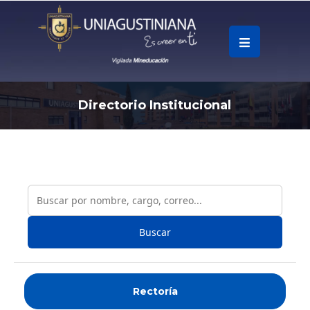
.
Soy
Accesos
D
i
r
e
c
t
o
r
i
o
I
n
s
t
i
t
u
c
i
o
n
a
l
Rápidos
La
Universidad
Oferta
Buscar
Académica
Educación
Continua
Rectoría