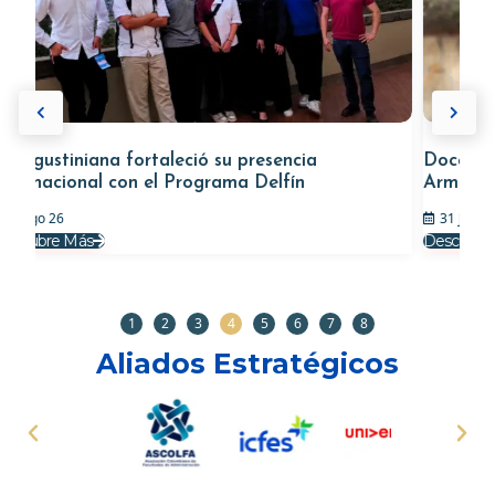
ana fortaleció su presencia
Docente Uniagustin
al con el Programa Delfín
Armero
31 Jul 26
s
Descubre Más
1
2
3
4
5
6
7
8
Aliados Estratégicos