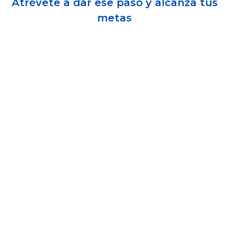
Atrévete a dar ese paso y alcanza tus
Admisiones
metas
¡La Uniagustiniana está muy cerca de ti!
Investigaciones
Vida
Universitaria
Noticias