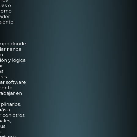
ras o
 como
lador
iente.
ampo donde
ar rienda
tu
ón y lógica
ar
es
ras.
lar software
mente
rabajar en
plinarios.
ás a
r con otros
ales,
tus
s