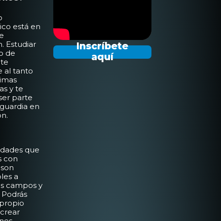
o
ico está en
e
. Estudiar
Inscríbete
lo de
aquí
 te
 al tanto
timas
as y te
ser parte
nguardia en
ón.
lidades que
s con
 son
bles a
es campos y
. Podrás
u propio
 crear
ones