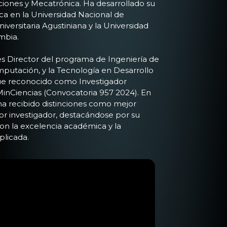
iones y Mecatrónica. Ha desarrollado su
a en la Universidad Nacional de
iversitaria Agustiniana y la Universidad
mbia.
s Director del programa de Ingeniería de
putación, y la Tecnología en Desarrollo
fue reconocido como Investigador
inCiencias (Convocatoria 957 2024). En
 ha recibido distinciones como mejor
r investigador, destacándose por su
n la excelencia académica y la
plicada.