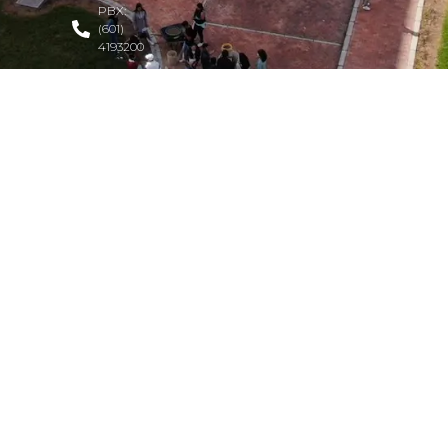
PBX:
(601)
4193200