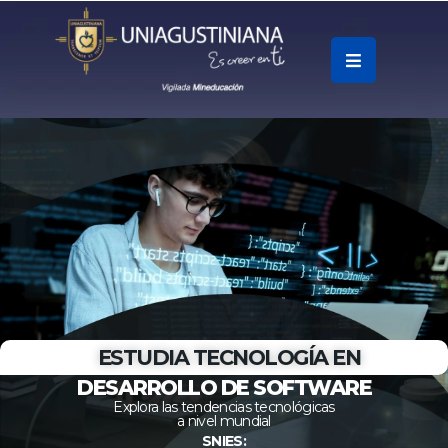
.
Soy
Accesos
Rápidos
La
Universidad
Oferta
Académica
ESTUDIA TECNOLOGÍA EN
DESARROLLO DE SOFTWARE
Educación
Explora las tendencias tecnológicas
Continua
a nivel mundial
SNIES: