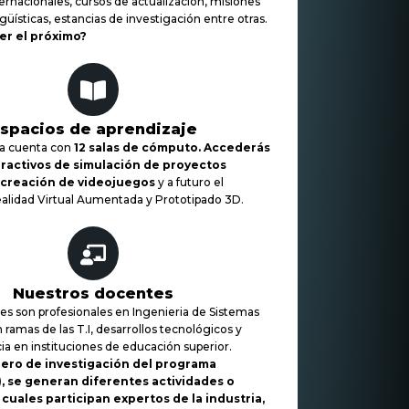
ternacionales, cursos de actualización, misiones
üísticas, estancias de investigación entre otras.
ser el próximo?
spacios de aprendizaje
na cuenta con
12 salas de cómputo. Accederás
eractivos de simulación de proyectos
, creación de videojuegos
y a futuro el
ealidad Virtual Aumentada y Prototipado 3D.
Nuestros docentes
s son profesionales en Ingenieria de Sistemas
 ramas de las T.I, desarrollos tecnológicos y
ia en instituciones de educación superior.
lero de investigación del programa
 se generan diferentes actividades o
cuales participan expertos de la industria,