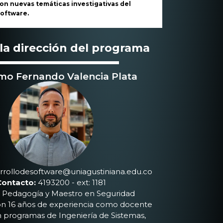
on nuevas temáticas investigativas del
software.
la dirección del programa
rmo Fernando Valencia Plata
rrollodesoftware@uniagustiniana.edu.co
Contacto:
4193200 - ext: 1181
n Pedagogía y Maestro en Seguridad
con 16 años de experiencia como docente
en programas de Ingeniería de Sistemas,