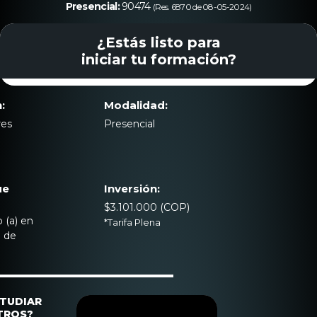
Presencial:
90474
(Res. 6870 de 08-05-2024)
Admisiones
¿Estás listo para
iniciar tu formación?
Investigaciones
Vida
:
Modalidad:
Universitaria
res
Presencial
Noticias
ue
Inversión:
$3.101.000 (COP)
 (a) en
*Tarifa Plena
o de
STUDIAR
TROS?