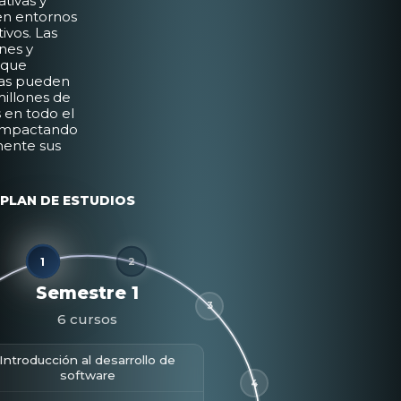
tivas y
 en entornos
ivos. Las
nes y
 que
las pueden
millones de
 en todo el
impactando
mente sus
PLAN DE ESTUDIOS
1
2
Semestre 1
3
6 cursos
Introducción al desarrollo de
software
4