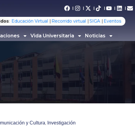
idos
:
Educación Virtual
Recorrido virtual
SIGA
Eventos
gaciones
Vida Universitaria
Noticias
omunicación y Cultura
Investigación
‚