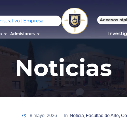
Accesos ráp
istrativo
Empresa
Investi
a
Admisiones
Noticias
8 mayo, 2026
- In
Noticia
Facultad de Arte, C
‚