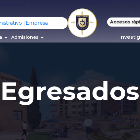
Accesos ráp
istrativo
Empresa
Investi
a
Admisiones
E
g
r
e
s
a
d
o
s