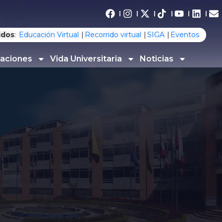
idos
:
Educación Virtual
Recorrido virtual
SIGA
Eventos
gaciones
Vida Universitaria
Noticias