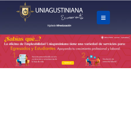
.
Soy
Accesos
Rápidos
Agéndate aquí
La
Universidad
Oferta
Académica
Educación
Continua