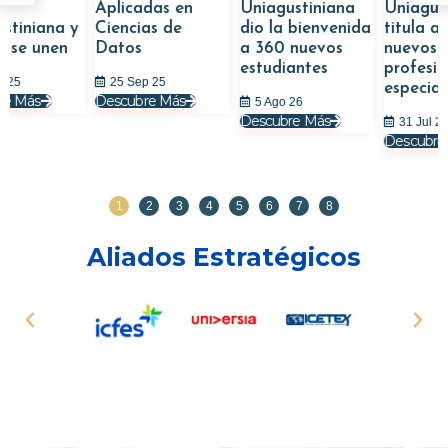
Aplicadas en
Uniagustiniana
Uniagustini
niana y
Ciencias de
dio la bienvenida
titula a 462
e unen
Datos
a 360 nuevos
nuevos
estudiantes
profesional
25 Sep 25
especialista
ás
Descubre Más
5 Ago 26
Descubre Más
31 Jul 26
Descubre Más
1
2
3
4
5
6
7
8
Aliados Estratégicos