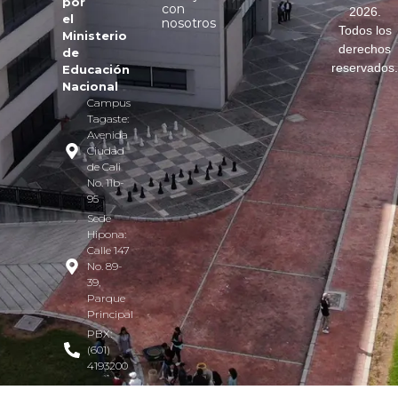
por
con
2026.
el
nosotros
Todos los
Ministerio
derechos
de
reservados
Educación
Nacional
Campus
Tagaste:
Avenida
Ciudad
de Cali
No. 11b-
95
Sede
Hipona:
Calle 147
No. 89-
39,
Parque
Principal
PBX:
(601)
4193200