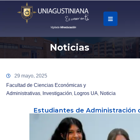
.
Soy
Noticias
Accesos
Rápidos
La
29 mayo, 2025
Universidad
Facultad de Ciencias Económicas y
Administrativas
Investigación
Logros UA
Noticia
‚
‚
‚
Oferta
Académica
Estudiantes de Administración
Educación
Continua