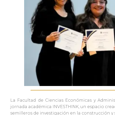
Admisiones
Investigaciones
Vida
Universitaria
Noticias
La Facultad de Ciencias Económicas y Administ
jornada académica INVESTHINK, un espacio creado
semilleros de investigación en la construcción y