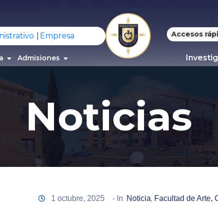
Accesos ráp
istrativo
Empresa
Investi
a
Admisiones
Noticias
1 octubre, 2025
- In
Noticia
Facultad de Arte,
‚