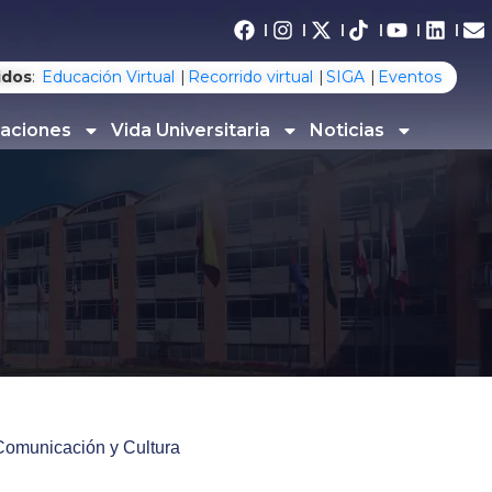
idos
:
Educación Virtual
Recorrido virtual
SIGA
Eventos
gaciones
Vida Universitaria
Noticias
 Comunicación y Cultura