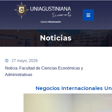
.
Soy
Noticias
Accesos
Rápidos
La
27 mayo, 2026
Universidad
Noticia
Facultad de Ciencias Económicas y
‚
Administrativas
Oferta
Académica
Negocios Internacionales Uni
Educación
Continua