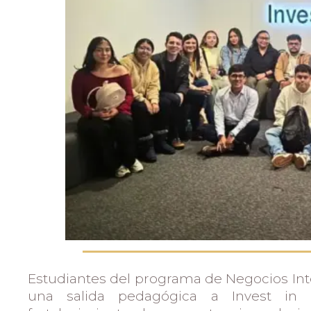
Admisiones
Investigaciones
Vida
Universitaria
Noticias
Estudiantes del programa de Negocios Inte
una salida pedagógica a Invest in B