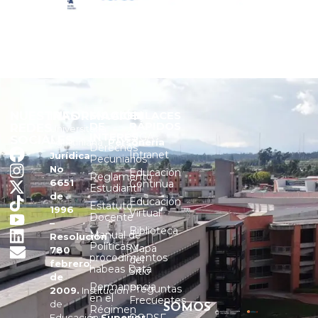
NUESTRAS
INFORMACIÓN
ENLACES
ENLACES
DE
RÁPIDOS
REDES
Universitaria
INTERÉS
SIGA
SOCIALES
Agustiniana.
Personería
Derechos
Intranet
Jurídica
Pecuniarios
No
Educación
Reglamento
6651
Continua
Estudiantil
de
Educación
Estatuto
1996
Virtual
Docente
–
Biblioteca
Manual de
Resolución
Políticas y
Mapa
780
procedimientos
del
febrero
habeas Data
Sitio
de
Permanencia
Preguntas
2009.
Institución
en el
Frecuentes
de
SOMOS
Régimen
Educación
Superior
PQRSF