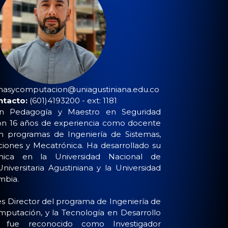
masycomputacion@uniagustiniana.edu.co
ntacto:
(601)4193200 - ext: 1181
 en Pedagogía y Maestro en Seguridad
con 16 años de experiencia como docente
 en programas de Ingeniería de Sistemas,
iones y Mecatrónica. Ha desarrollado su
mica en la Universidad Nacional de
niversitaria Agustiniana y la Universidad
mbia.
s Director del programa de Ingeniería de
mputación, y la Tecnología en Desarrollo
; fue reconocido como Investigador