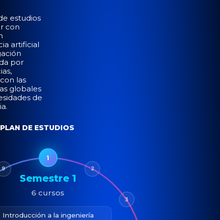
de estudios
r con
n
ia artificial
gación
da por
ias,
con las
as globales
cesidades de
ia.
PLAN DE ESTUDIOS
1
9
2
Semestre 1
6 cursos
3
Introducción a la ingeniería