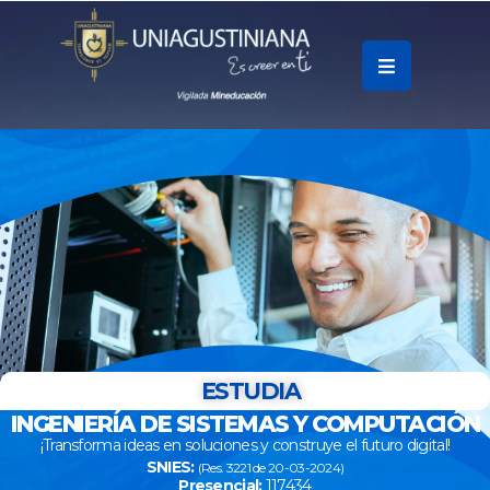
.
Soy
Accesos
Rápidos
La
Universidad
Oferta
Académica
ESTUDIA
INGENIERÍA DE SISTEMAS Y COMPUTACIÓN
Educación
¡Transforma ideas en soluciones y construye el futuro digital!
Continua
SNIES:
(Res. 3221 de 20-03-2024)
Presencial:
117434