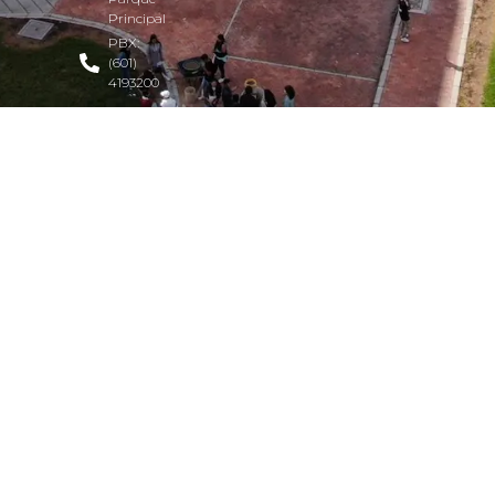
Principal
PBX:
(601)
4193200