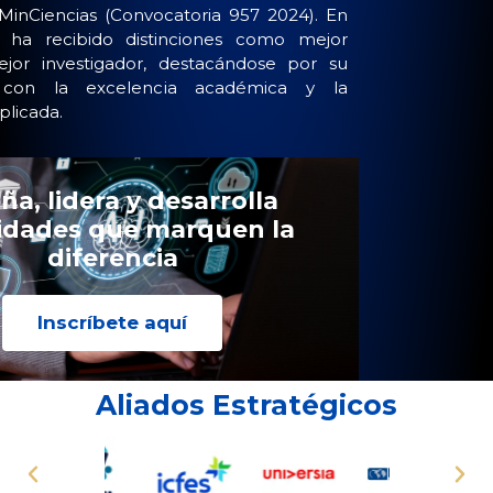
MinCiencias (Convocatoria 957 2024). En
a ha recibido distinciones como mejor
jor investigador, destacándose por su
con la excelencia académica y la
plicada.
ña, lidera y desarrolla
lidades que marquen la
diferencia
Inscríbete aquí
Aliados Estratégicos