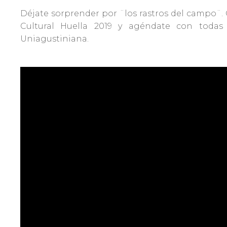
Admisiones
Déjate sorprender por ¨los rastros del campo¨
Cultural Huella 2019 y agéndate con todas 
Uniagustiniana.
Investigaciones
Vida
Universitaria
Noticias