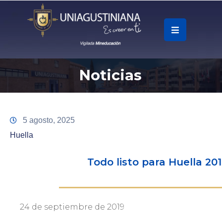
.
Soy
Noticias
Accesos
Rápidos
La
5 agosto, 2025
Universidad
Huella
Oferta
Todo listo para Huella 20
Académica
Educación
Continua
24 de septiembre de 2019