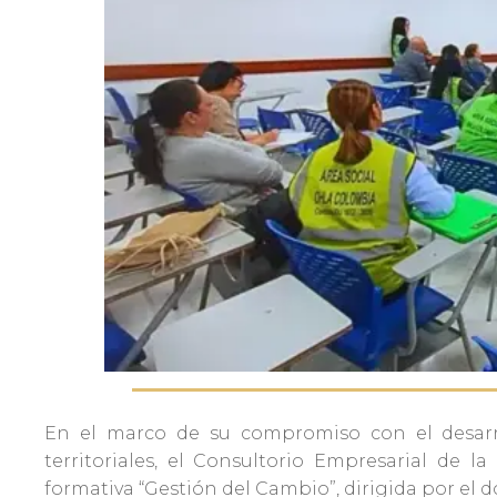
Admisiones
Investigaciones
Vida
Universitaria
Noticias
En el marco de su compromiso con el desarro
territoriales, el Consultorio Empresarial de la
formativa “Gestión del Cambio”, dirigida por el