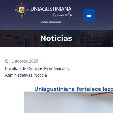
.
Soy
Noticias
Accesos
Rápidos
La
1 agosto, 2025
Universidad
Facultad de Ciencias Económicas y
Administrativas
Noticia
‚
Oferta
Académica
Uniagustiniana fortalece laz
Educación
Continua