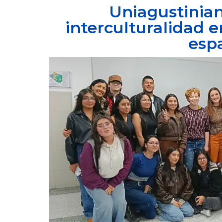
Uniagustinian
interculturalidad e
esp