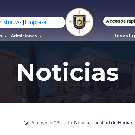
Accesos ráp
istrativo
Empresa
Investi
a
Admisiones
Noticias
5 mayo, 2026
- In
Noticia
Facultad de Humani
‚