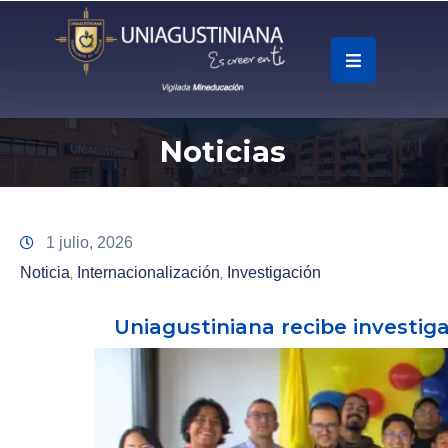
.
Soy
Noticias
Accesos
Rápidos
La
1 julio, 2026
Universidad
Noticia
Internacionalización
Investigación
‚
‚
Oferta
Uniagustiniana recibe investi
Académica
Educación
Continua