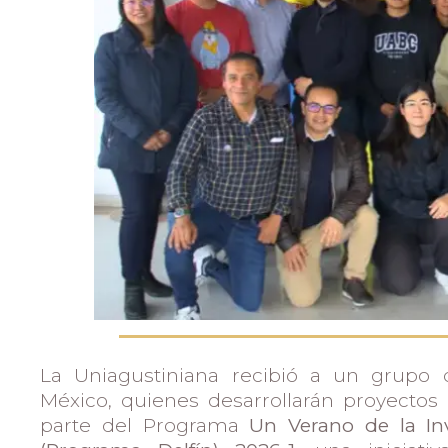
Admisiones
Investigaciones
Vida
Universitaria
Noticias
La Uniagustiniana recibió a un grupo 
México, quienes desarrollarán proyectos 
parte del Programa
Un Verano de la Inv