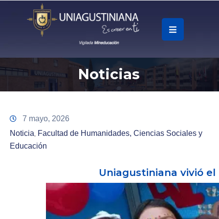
.
Soy
Noticias
Accesos
Rápidos
La
7 mayo, 2026
Universidad
Noticia
Facultad de Humanidades, Ciencias Sociales y
‚
Educación
Oferta
Académica
Uniagustiniana vivió e
Educación
Continua