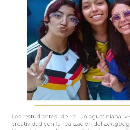
Admisiones
Investigaciones
Vida
Universitaria
Noticias
Los estudiantes de la Uniagustiniana vi
creatividad con la realización del
Language