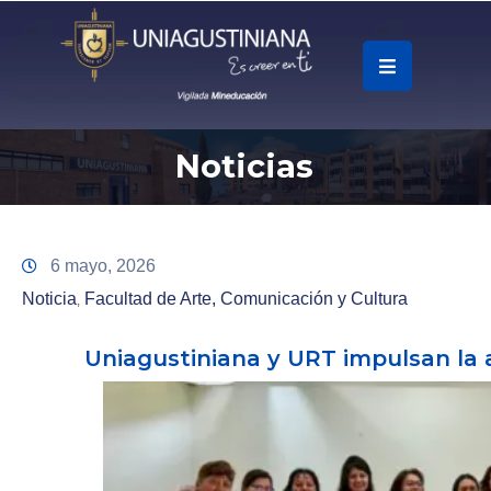
.
Soy
Noticias
Accesos
Rápidos
La
6 mayo, 2026
Universidad
Noticia
Facultad de Arte, Comunicación y Cultura
‚
Oferta
Uniagustiniana y URT impulsan la
Académica
Educación
Continua