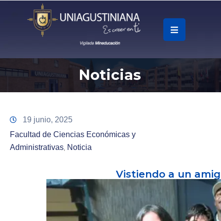
.
Soy
Noticias
Accesos
Rápidos
La
19 junio, 2025
Universidad
Facultad de Ciencias Económicas y
Administrativas
Noticia
‚
Oferta
Académica
Vistiendo a un amig
Educación
Continua