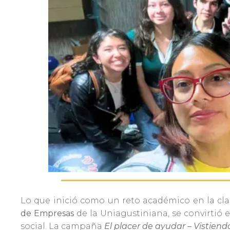
Admisiones
Investigaciones
Vida
Universitaria
Noticias
Lo que inició como un reto académico en la cl
de Empresas
de la Uniagustiniana, se convirtió
social. La campaña
El placer de ayudar – Vistien