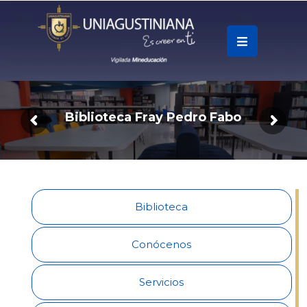
.
Soy
Accesos
B
i
b
l
i
o
t
e
c
a
F
r
a
y
P
e
d
r
o
F
a
b
o
Rápidos
La
Universidad
Biblioteca
Oferta
Académica
Conócenos
Educación
Servicios
Continua