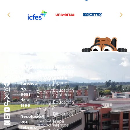
NUESTRAS
INFORMACIÓN
ENLACES
ENLACES
DE
RÁPIDOS
REDES
Universitaria
INTERÉS
SIGA
SOCIALES
Agustiniana.
Personería
Derechos
Intranet
Jurídica
Pecuniarios
No
Educación
Reglamento
6651
Continua
Estudiantil
de
Educación
Estatuto
1996
Virtual
Docente
–
Biblioteca
Manual de
Resolución
Políticas y
Mapa
780
procedimientos
del
febrero
habeas Data