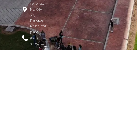
Calle 147
No. 89-
39,
Parque
Principal
PBX:
(601)
4193200