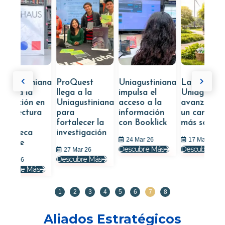
iniana
ProQuest
Uniagustiniana
La
Bib
a
llega a la
impulsa el
Uniagustiniana
Pe
n en
Uniagustiniana
acceso a la
avanza hacia
To
tura
para
información
un campus
Int
fortalecer la
con Booklick
más sostenible
de
a
investigación
24 Mar 26
17 Mar 26
2
Descubre Más
Descubre Más
Des
27 Mar 26
Descubre Más
Más
1
2
3
4
5
6
7
8
Aliados Estratégicos