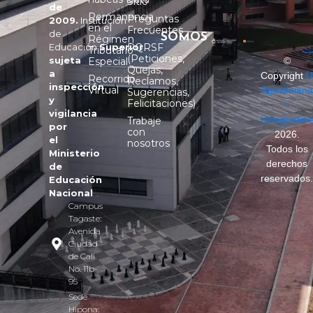
Sitio
de
Permanencia
Preguntas
2009.
Institución
en el
Frecuentes
de
SOMOS
Régimen
Educación
Superior
PQRSF
Tributario
(Peticiones,
sujeta
Especial
©
Quejas,
a
Copyright
U
Recorrido
Reclamos,
inspección
Virtual
Agustiniana
Sugerencias,
y
Felicitaciones)
–
vigilancia
Uniagustini
Trabaje
por
con
2026.
el
nosotros
Todos los
Ministerio
derechos
de
reservados
Educación
Nacional
Campus
Tagaste:
Avenida
Ciudad
de Cali
No. 11b-
95
Sede
Hipona: