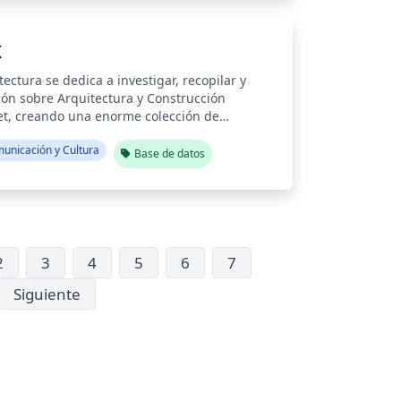
X
ectura se dedica a investigar, recopilar y
ción sobre Arquitectura y Construcción
et, creando una enorme colección de
municación y Cultura
Base de datos
2
3
4
5
6
7
Siguiente