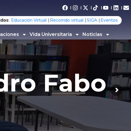
idos
:
Educación Virtual
Recorrido virtual
SIGA
Eventos
gaciones
Vida Universitaria
Noticias
d
r
o
F
a
b
o