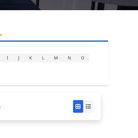
I
J
K
L
M
N
O
s