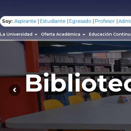
.
Soy:
Aspirante
Estudiante
Egresado
Profesor
Admin
La Universidad
Oferta Académica
Educación Continu
B
i
b
l
i
o
t
e