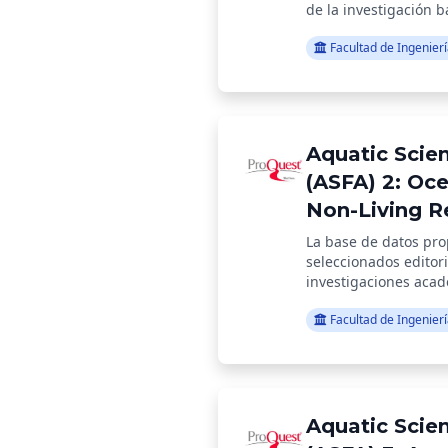
búsqueda
de la investigación 
académico
Facultad de Ingenier
Facultad
Teología
Aquatic Scien
(ASFA) 2: Oc
Non-Living R
La base de datos pro
seleccionados editor
investigaciones acadé
para la disciplina de 
Facultad de Ingenier
Aquatic Scien