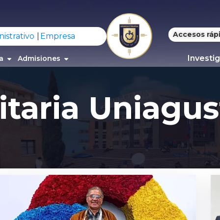
Accesos ráp
istrativo
Empresa
Investi
a
Admisiones
itaria Uniagus