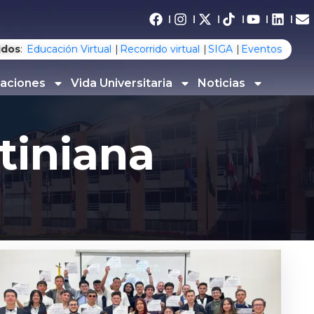
idos
:
Educación Virtual
Recorrido virtual
SIGA
Eventos
gaciones
Vida Universitaria
Noticias
tiniana