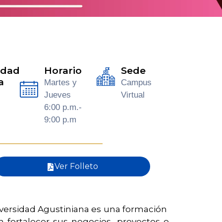
idad
Horario
Sede
a
Martes y
Campus
s
Jueves
Virtual
6:00 p.m.-
9:00 p.m
Ver Folleto
versidad Agustiniana es una formación
 fortalecer sus negocios, proyectos o