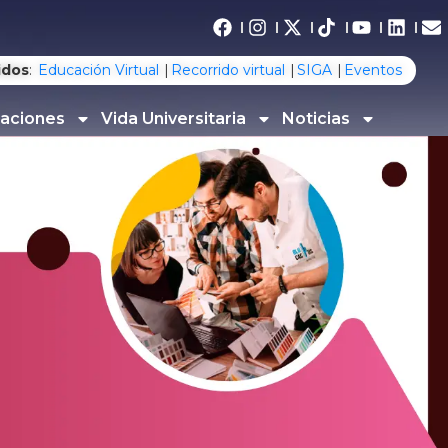
idos
:
Educación Virtual
Recorrido virtual
SIGA
Eventos
gaciones
Vida Universitaria
Noticias