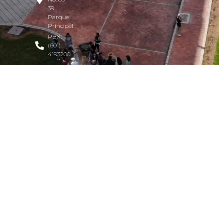
39,
Parque
Principal
PBX:
(601)
4193200