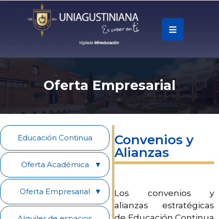
.
Soy
Accesos
Oferta Empresarial
Rápidos
La
Universidad
Convenios y
Educación Continua
Alianzas
Oferta
Académica
Oferta Académica
Oferta Empresarial
Educación
Los convenios y
Continua
alianzas estratégicas
de Educación Continua
Alquiler de espacios