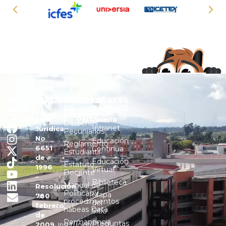
NUESTRAS
INFORMACIÓN
ENLACES
ENLACES
DE
RÁPIDOS
REDES
Universitaria
INTERÉS
SIGA
SOCIALES
Agustiniana.
Personería
Derechos
Intranet
Jurídica
Pecuniarios
No
Educación
Reglamento
6651
Continua
Estudiantil
de
Educación
Estatuto
1996
Virtual
Docente
–
Biblioteca
Manual de
Resolución
Políticas y
Mapa
780
procedimientos
del
febrero
habeas Data
Sitio
de
Permanencia
Preguntas
2009.
Institución