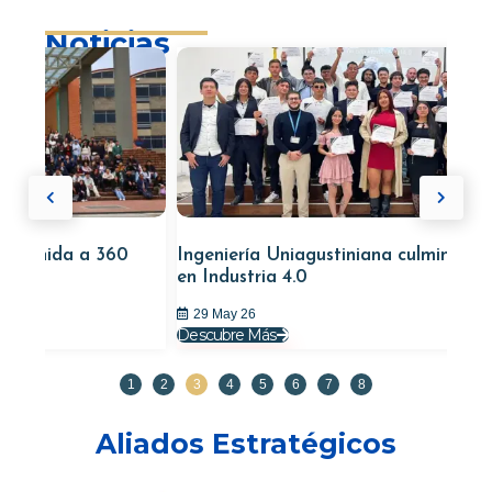
Noticias
a a 360
Ingeniería Uniagustiniana culminó diplomado
en Industria 4.0
29 May 26
Descubre Más
1
2
3
4
5
6
7
8
Aliados Estratégicos