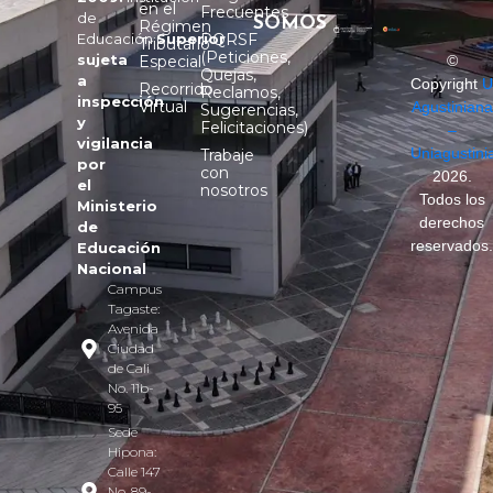
en el
Frecuentes
de
SOMOS
Régimen
Educación
Superior
PQRSF
Tributario
(Peticiones,
sujeta
Especial
©
Quejas,
a
Copyright
U
Recorrido
Reclamos,
inspección
Virtual
Agustiniana
Sugerencias,
y
Felicitaciones)
–
vigilancia
Uniagustini
Trabaje
por
con
2026.
el
nosotros
Todos los
Ministerio
derechos
de
reservados
Educación
Nacional
Campus
Tagaste:
Avenida
Ciudad
de Cali
No. 11b-
95
Sede
Hipona:
Calle 147
No. 89-