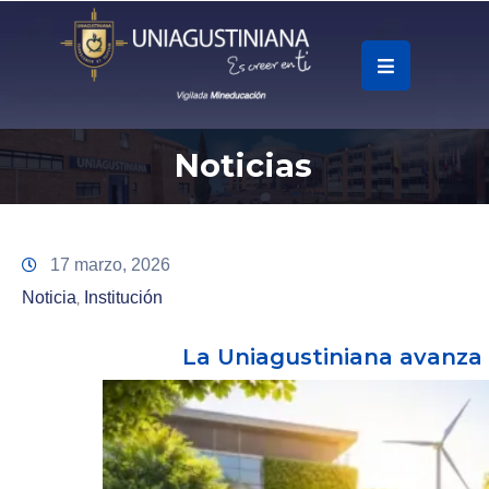
.
Soy
Noticias
Accesos
Rápidos
La
17 marzo, 2026
Universidad
Noticia
Institución
‚
Oferta
La Uniagustiniana avanza
Académica
Educación
Continua