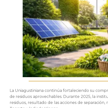
Admisiones
Investigaciones
Vida
Universitaria
Noticias
La
Uniagustiniana
continúa fortaleciendo su compro
de residuos aprovechables. Durante
2025
, la inst
residuos
, resultado de las acciones de separación