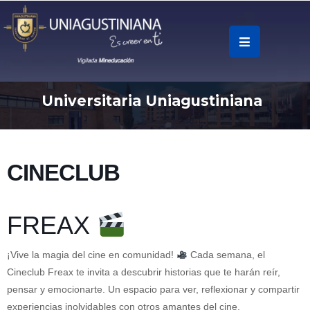
.
Soy
Universitaria Uniagustiniana
Accesos
Rápidos
La
CINECLUB
Universidad
Oferta
FREAX
Académica
¡Vive la magia del cine en comunidad!
Cada semana, el
Educación
Cineclub Freax te invita a descubrir historias que te harán reír,
Continua
pensar y emocionarte. Un espacio para ver, reflexionar y compartir
experiencias inolvidables con otros amantes del cine.