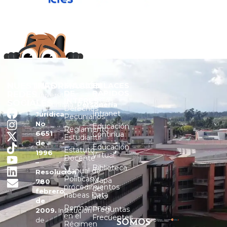
NUESTRAS
INFORMACIÓN
ENLACES
ENLACES
DE
RÁPIDOS
REDES
Universitaria
INTERÉS
SIGA
SOCIALES
Agustiniana.
Personería
Derechos
Intranet
Jurídica
Pecuniarios
No
Educación
Reglamento
6651
Continua
Estudiantil
de
Educación
Estatuto
1996
Virtual
Docente
–
Biblioteca
Manual de
Resolución
Políticas y
Mapa
780
procedimientos
del
febrero
habeas Data
Sitio
de
Permanencia
Preguntas
2009.
Institución
en el
Frecuentes
de
SOMOS
Régimen