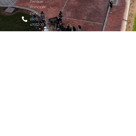
Parque
Principal
PBX:
(601)
4193200