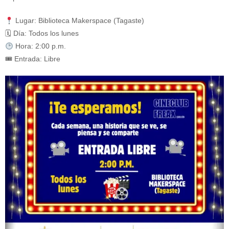
Admisiones
Lugar: Biblioteca Makerspace (Tagaste)
🗓 Día: Todos los lunes
Investigaciones
Hora: 2:00 p.m.
🎟 Entrada: Libre
Vida
Universitaria
Noticias