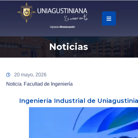
.
Soy
Noticias
Accesos
Rápidos
La
20 mayo, 2026
Universidad
Noticia
Facultad de Ingeniería
‚
Oferta
Ingeniería Industrial de Uniagusti
Académica
Educación
Continua