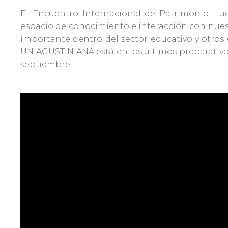
Admisiones
El Encuentro Internacional de Patrimonio Hue
espacio de conocimiento e interacción con nues
importante dentro del sector educativo y otros 
Investigaciones
UNIAGUSTINIANA está en los últimos preparativos 
septiembre.
Vida
Universitaria
Noticias