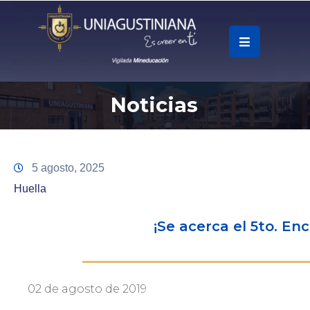
.
Soy
Noticias
Accesos
Rápidos
La
5 agosto, 2025
Universidad
Huella
Oferta
¡Se acerca el 5to. En
Académica
Educación
Continua
02 de agosto de 2019