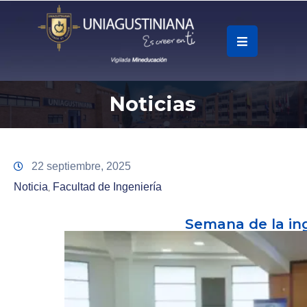
.
Soy
Noticias
Accesos
Rápidos
La
22 septiembre, 2025
Universidad
Noticia
Facultad de Ingeniería
‚
Oferta
Semana de la in
Académica
Educación
Continua