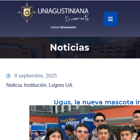
.
Soy
Noticias
Accesos
Rápidos
La
8 septiembre, 2025
Universidad
Noticia
Institución
Logros UA
‚
‚
Oferta
Ugus, la nueva mascota in
Académica
Educación
Continua