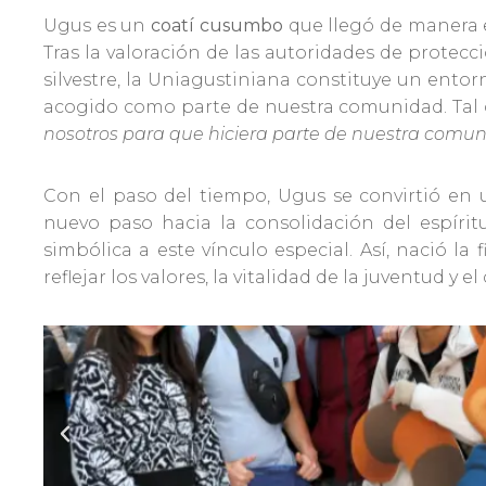
Ugus es un
coatí cusumbo
que llegó de manera 
Tras la valoración de las autoridades de protec
silvestre, la Uniagustiniana constituye un ento
acogido como parte de nuestra comunidad. Tal 
nosotros para que hiciera parte de nuestra comu
Con el paso del tiempo, Ugus se convirtió en 
nuevo paso hacia la consolidación del espíritu
simbólica a este vínculo especial. Así, nació la 
reflejar los valores, la vitalidad de la juventud y