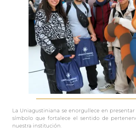
Admisiones
Investigaciones
Vida
Universitaria
Noticias
La Uniagustiniana se enorgullece en presentar
símbolo que fortalece el sentido de pertenenc
nuestra institución.