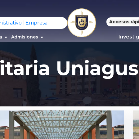
Accesos ráp
istrativo
Empresa
Investi
a
Admisiones
itaria Uniagus