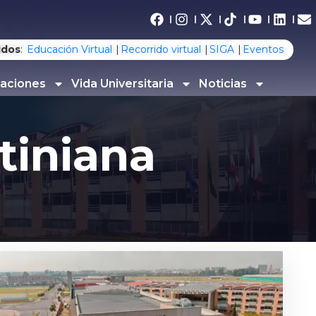
idos
:
Educación Virtual
Recorrido virtual
SIGA
Eventos
gaciones
Vida Universitaria
Noticias
tiniana