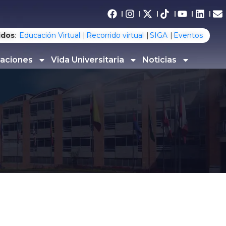
idos
:
Educación Virtual
Recorrido virtual
SIGA
Eventos
gaciones
Vida Universitaria
Noticias