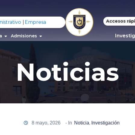
Accesos ráp
istrativo
Empresa
Investi
a
Admisiones
Noticias
8 mayo, 2026
- In
Noticia
Investigación
‚