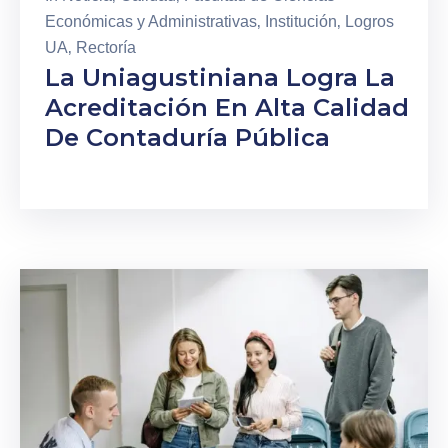
Económicas y Administrativas
‚
Institución
‚
Logros
Admisiones
UA
‚
Rectoría
La Uniagustiniana Logra La
Investigaciones
Acreditación En Alta Calidad
De Contaduría Pública
Vida
Universitaria
Noticias