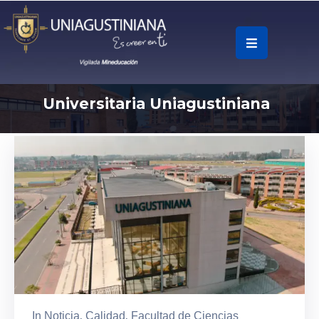
.
Soy
Universitaria Uniagustiniana
Accesos
Rápidos
La
Universidad
Oferta
Académica
Educación
Continua
In
Noticia
‚
Calidad
‚
Facultad de Ciencias