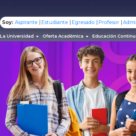
.
Soy:
Aspirante
Estudiante
Egresado
Profesor
Admin
La Universidad
Oferta Académica
Educación Continu