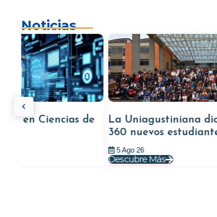
Noticias
ncias de
La Uniagustiniana dio la bienve
360 nuevos estudiantes
5 Ago 26
Descubre Más