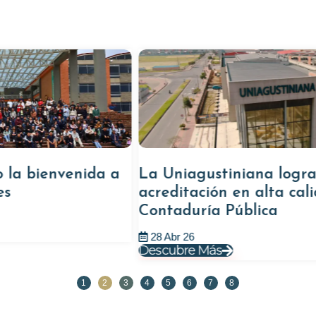
nida a
La Uniagustiniana logra la
acreditación en alta calidad de
Contaduría Pública
28 Abr 26
Descubre Más
1
2
3
4
5
6
7
8