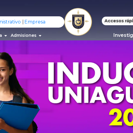
Accesos ráp
istrativo
Empresa
Investi
a
Admisiones