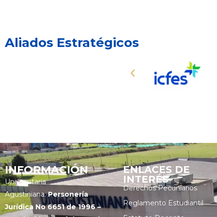
Aliados Estratégicos
INFORMACIÓN
ENLACES DE
INTERÉS
Universitaria
Derechos Pecuniarios
Agustiniana.
Personería
Reglamento Estudiantil
Jurídica No 6651 de 1996 –