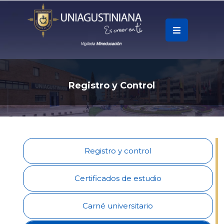
.
Soy
Accesos
R
e
g
i
s
t
r
o
y
C
o
n
t
r
o
l
Rápidos
La
Universidad
Registro y control
Oferta
Académica
Certificados de estudio
Educación
Carné universitario
Continua