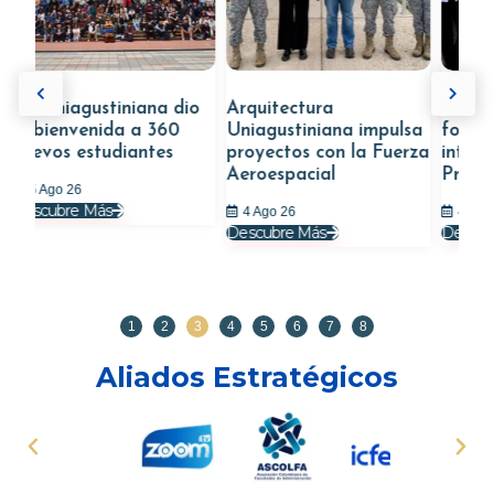
Uniagustiniana dio
Arquitectura
Uniagustin
bienvenida a 360
Uniagustiniana impulsa
fortaleció 
vos estudiantes
proyectos con la Fuerza
internacion
Aeroespacial
Programa D
Ago 26
cubre Más
4 Ago 26
4 Ago 26
Descubre Más
Descubre Má
1
2
3
4
5
6
7
8
Aliados Estratégicos