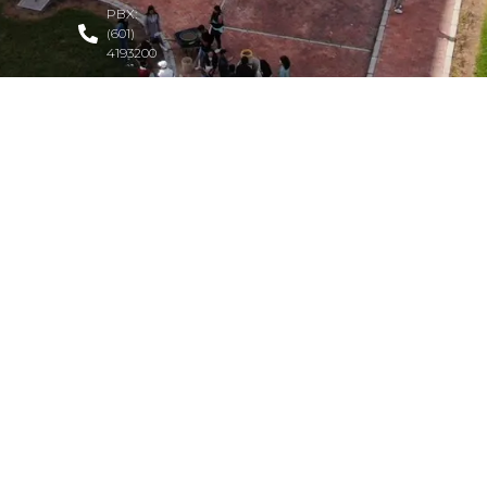
PBX:
(601)
4193200