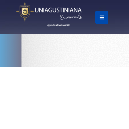
.
Soy
Accesos
Rápidos
La
Universidad
Oferta
Académica
Educación
Continua