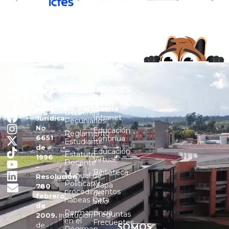
NUESTRAS
INFORMACIÓN
ENLACES
ENLACES
DE
RÁPIDOS
REDES
Universitaria
INTERÉS
SIGA
SOCIALES
Agustiniana.
Personería
Derechos
Intranet
Jurídica
Pecuniarios
No
Educación
Reglamento
6651
Continua
Estudiantil
de
Educación
Estatuto
1996
Virtual
Docente
–
Biblioteca
Manual de
Resolución
Políticas y
Mapa
780
procedimientos
del
febrero
habeas Data
Sitio
de
Permanencia
Preguntas
2009.
Institución
en el
Frecuentes
de
SOMOS