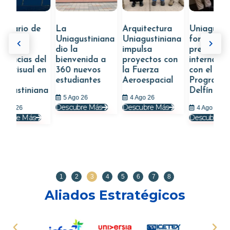
de
La
Arquitectura
Uniagustiniana
D
Uniagustiniana
Uniagustiniana
fortaleció su
U
dio la
impulsa
presencia
p
 del
bienvenida a
proyectos con
internacional
s
l en
360 nuevos
la Fuerza
con el
estudiantes
Aeroespacial
Programa
D
iana
Delfín
5 Ago 26
4 Ago 26
Descubre Más
Descubre Más
4 Ago 26
s
Descubre Más
1
2
3
4
5
6
7
8
Aliados Estratégicos