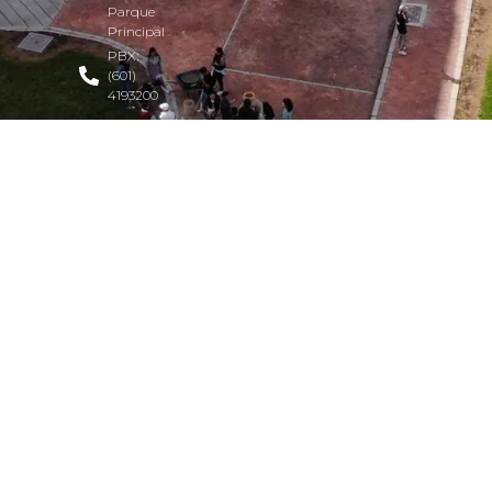
Parque
Principal
PBX:
(601)
4193200