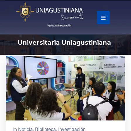
.
Soy
Universitaria Uniagustiniana
Accesos
Rápidos
La
Universidad
Oferta
Académica
Educación
Continua
In
Noticia
‚
Biblioteca
‚
Investigación