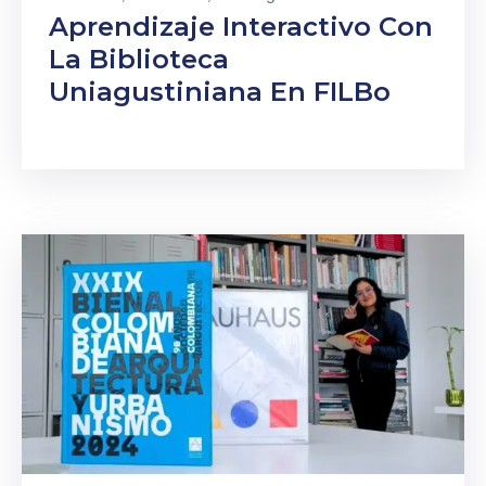
Aprendizaje Interactivo Con
Admisiones
La Biblioteca
Uniagustiniana En FILBo
Investigaciones
Vida
Universitaria
Noticias